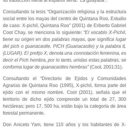
su traducción literal al español sería: “La guayaba”.
Consultando la tesis “Organización religiosa y la estructura
social entre los mayas del centro de Quintana Roo. Estudio
de caso: X-pichil, Quintana Roo” (2001) de Eriberto Gabriel
Coot Chay, se menciona lo siguiente:
“El vocablo X-Pichil,
tiene su origen en dos palabras mayas, que significa lugar
del pich o guanacastle. PICH (Guanacastle) y la palabra IL
(LUGAR). El prefijo X, denota una connotación femenina, es
decir el Pich hembra, por lo tanto, unidas estas palabras, se
conforma lugar de guanacastles hembras”
(Coot, 2001:31).
Consultando el “Directorio de Ejidos y Comunidades
Agrarias de Quintana Roo (1995), X-pichil, forma parte del
ejido con el mismo nombre. Coot (2001), señala que el
territorio de dicho ejido comprende un total de 27, 300
hectáreas; pero 17, 500 ha. están bajo la categoría de área
forestal permanente.
Don Aniceto Yam, tiene 110 años y los habitantes de X-